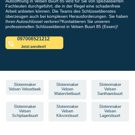
Autoöffnung in Velsen Buurt 85 wird für Sie von spezialisierten
Fachleuten durchgeführt, die in der Regel eine schadenfreie
Arbeit anbieten können. Die Teams des Schlüsseldienstes
überzeugen auch bei komplexen Herausforderungen. Sie haben
Ihren Autoschlüssel verloren?Kontaktieren Sie unseren
professionellen Schlüsseldienst in Velsen Buurt 85 (Essen)!
097006521212
Jetzt anrufen!!
Slotenmaker
Slotenmaker
Slotenmaker
Velsen Velserbeek
Velsen
Velsen
Watervlietbuurt
Santhaesbuurt
Slotenmaker
Slotenmaker
Slotenmaker
Velsen
Velsen
Velsen
Schiplaanbuurt
Kikvorsbuurt
Lagersbuurt