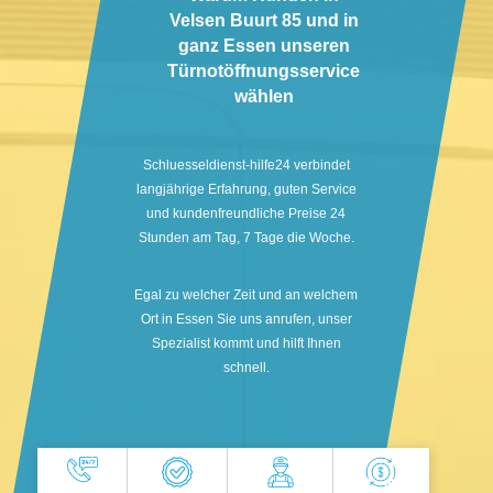
Velsen Buurt 85 und in
ganz Essen unseren
Türnotöffnungsservice
wählen
Schluesseldienst-hilfe24 verbindet
langjährige Erfahrung, guten Service
und kundenfreundliche Preise 24
Stunden am Tag, 7 Tage die Woche.
Egal zu welcher Zeit und an welchem
Ort in Essen Sie uns anrufen, unser
Spezialist kommt und hilft Ihnen
schnell.