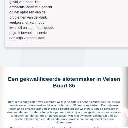
geval van nood. De
ambachtslieden zijn gericht
op het oplossen van de
problemen van de klant,
werken snel, van hoge
kwaliteit en tegen een goede
prijs. Ik beveel de service
aan mijn vrienden aan!
Een gekwalificeerde slotenmaker in Velsen
Buurt 85
Bent u buitengesloten van uw huis? Wil je je voordeur openen zonder sleutel? Bekijk
ons team van slotenmakers bij u in de buurt op Slotenmaker-Velsen. Dankzij onze
jarenlange ervaring met verschillende deursloten zijn wij in 98% van de gevallen in
staat om deuren zonder schade te openen. Het is bijna onmogelijk om moderne sloten
te openen zonder kennis en gereedschap. Het is in uw eigen belang dat u bij de
eerste tekenen van een defect deurmechanisme contact opneemt met een
slotenmaker.