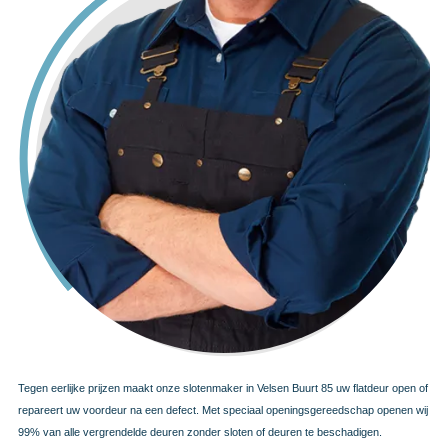
Tegen eerlijke prijzen maakt onze slotenmaker in Velsen Buurt 85 uw flatdeur open of
repareert uw voordeur na een defect. Met speciaal openingsgereedschap openen wij
99% van alle vergrendelde deuren zonder sloten of deuren te beschadigen.