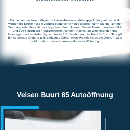
Da die von uns beschäftigten Schlüsseldienste unabhängige Auftragnehmer sind,
werden die Kosten für die Dienstleistung von ihnen bestimmt. Wenn Sie die Tür Ihrer
Wohnung oder Ihres Hauses tagsüber öffnen, können Sie mit Kosten zwischen 69 €
und 199 € zuzüglich Transportkosten rechnen. Nachts, an Wochenenden und
Feiertagen wird ein Aufschlag von bis zu 100 % erhoben. Der Preis "ab" von 39 € gilt
für die billigste Öffnung (z.B. einfaches Öffnen eines Riegels mit einem Dietrich), aber
nicht für die Tür eines Hauses oder einer Wohnung.
Velsen Buurt 85 Autoöffnung