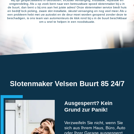
Wij zijn gespecialiseerd in deursloten, inclusief vervanging, installatie, reparatie en
ontgrendeling. Als u op zoek bent naar een betrouwbare spoed slotenmaker bij u in
de buurt, dan bent u bij ons aan het juiste adres! Onze slotenmaker service biedt huis
en bedrijf lock picking, zware slot installatie, sleutel vervanging en nog veel meer. Als u
een probleem hebt met uw autoslot en de deur moet worden geopend zonder deze te
beschadigen, is ons team van automonteurs de klok rond bij u in de buurt beschikbaar
om u snel te helpen in een noodsituatie.
Slotenmaker Velsen Buurt 85 24/7
Ausgesperrt? Kein
Grund zur Panik!
Verzweifeln Sie nicht, wenn Sie
sich aus Ihrem Haus, Büro, Auto
oder Ihrer Garage ausgesperrt