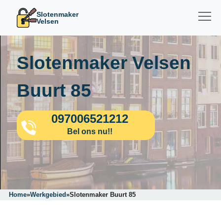
Slotenmaker
Velsen
Slotenmaker Velsen
Buurt 85
097006521212
Bel ons nu!!
Home
»
Werkgebied
»
Slotenmaker Buurt 85