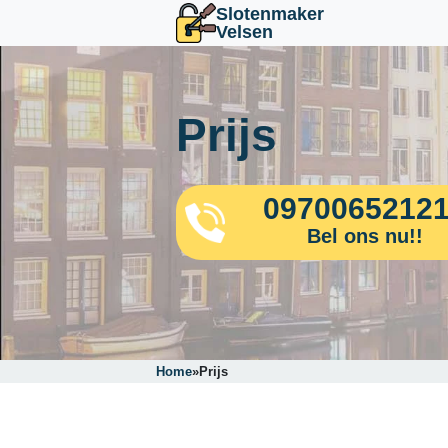
Slotenmaker
Velsen
Prijs
0970065212
Bel ons nu!!
Home
»
Prijs