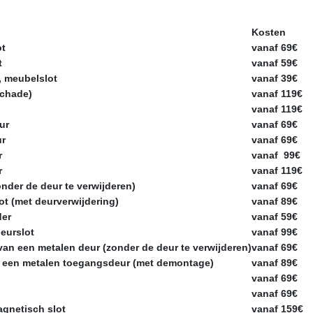
Kosten
ot
vanaf 69€
t
vanaf 59€
, meubelslot
vanaf 39€
schade)
vanaf 119€
vanaf 119€
ur
vanaf 69€
ur
vanaf 69€
r
vanaf 99€
r
vanaf 119€
nder de deur te verwijderen)
vanaf 69€
t (met deurverwijdering)
vanaf 89€
der
vanaf 59€
eurslot
vanaf 99€
van een metalen deur (zonder de deur te verwijderen)
vanaf 69€
n een metalen toegangsdeur (met demontage)
vanaf 89€
n
vanaf 69€
vanaf 69€
agnetisch slot
vanaf 159€