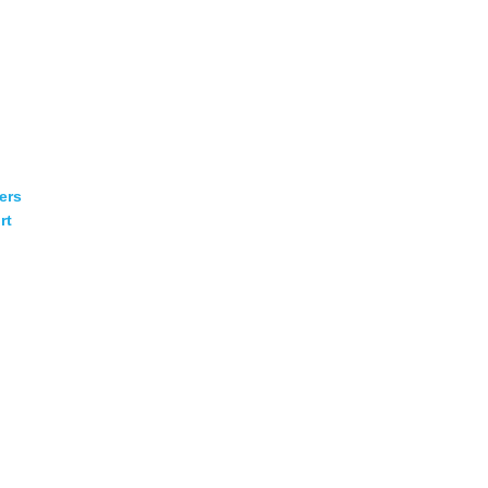
ers
rt