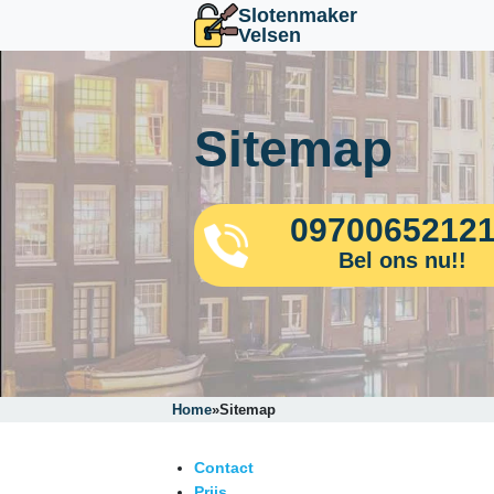
Slotenmaker
Velsen
Sitemap
0970065212
Bel ons nu!!
Home
»
Sitemap
Contact
Prijs