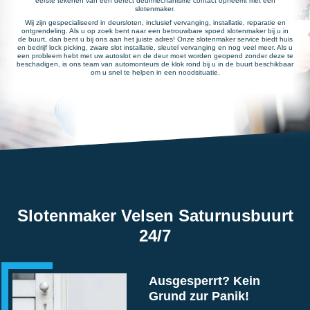
eerste tekenen van een defect deurmechanisme contact opneemt met een
slotenmaker.
Wij zijn gespecialiseerd in deursloten, inclusief vervanging, installatie, reparatie en
ontgrendeling. Als u op zoek bent naar een betrouwbare spoed slotenmaker bij u in
de buurt, dan bent u bij ons aan het juiste adres! Onze slotenmaker service biedt huis
en bedrijf lock picking, zware slot installatie, sleutel vervanging en nog veel meer. Als u
een probleem hebt met uw autoslot en de deur moet worden geopend zonder deze te
beschadigen, is ons team van automonteurs de klok rond bij u in de buurt beschikbaar
om u snel te helpen in een noodsituatie.
Slotenmaker Velsen Saturnusbuurt
24/7
Ausgesperrt? Kein
Grund zur Panik!