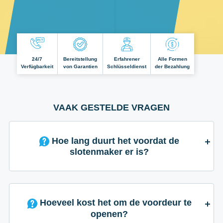
24/7
Bereitstellung
Erfahrener
Alle Formen
Verfügbarkeit
von Garantien
Schlüsseldienst
der Bezahlung
VAAK GESTELDE VRAGEN
Hoe lang duurt het voordat de
slotenmaker er is?
Hoeveel kost het om de voordeur te
openen?