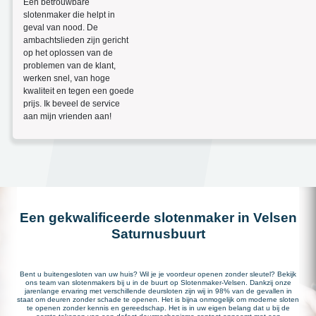
Een betrouwbare
slotenmaker die helpt in
geval van nood. De
ambachtslieden zijn gericht
op het oplossen van de
problemen van de klant,
werken snel, van hoge
kwaliteit en tegen een goede
prijs. Ik beveel de service
aan mijn vrienden aan!
Een gekwalificeerde slotenmaker in Velsen
Saturnusbuurt
Bent u buitengesloten van uw huis? Wil je je voordeur openen zonder sleutel? Bekijk
ons team van slotenmakers bij u in de buurt op Slotenmaker-Velsen. Dankzij onze
jarenlange ervaring met verschillende deursloten zijn wij in 98% van de gevallen in
staat om deuren zonder schade te openen. Het is bijna onmogelijk om moderne sloten
te openen zonder kennis en gereedschap. Het is in uw eigen belang dat u bij de