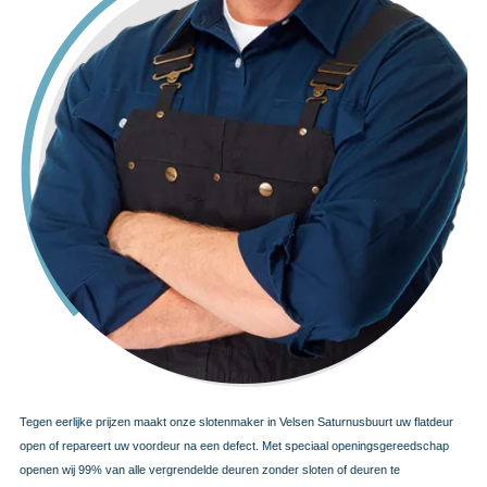
Tegen eerlijke prijzen maakt onze slotenmaker in Velsen Saturnusbuurt uw flatdeur
open of repareert uw voordeur na een defect. Met speciaal openingsgereedschap
openen wij 99% van alle vergrendelde deuren zonder sloten of deuren te