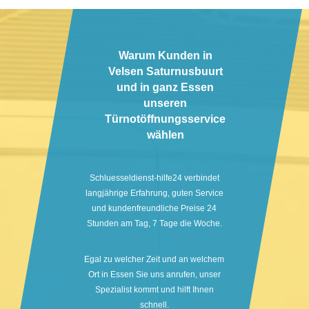
Warum Kunden in
Velsen Saturnusbuurt
und in ganz Essen
unseren
Türnotöffnungsservice
wählen
Schluesseldienst-hilfe24 verbindet
langjährige Erfahrung, guten Service
und kundenfreundliche Preise 24
Stunden am Tag, 7 Tage die Woche.
Egal zu welcher Zeit und an welchem
Ort in Essen Sie uns anrufen, unser
Spezialist kommt und hilft Ihnen
schnell.