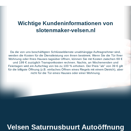
Wichtige Kundeninformationen von
slotenmaker-velsen.nl
Da die von uns beschäftigten Schlüsseldienste unabhängige Auftragnehmer sind,
werden die Kosten für die Dienstleistung von ihnen bestimmt. Wenn Sie die Tür Ihrer
Wohnung oder Ihres Hauses tagsüber öffnen, können Sie mit Kosten zwischen 69 €
und 199 € zuzüglich Transportkosten rechnen. Nachts, an Wochenenden und
Feiertagen wird ein Aufschlag von bis zu 100 % erhoben. Der Preis "ab" von 39 € gilt
für die billigste Öffnung (z.B. einfaches Öffnen eines Riegels mit einem Dietrich), aber
nicht für die Tür eines Hauses oder einer Wohnung.
Velsen Saturnusbuurt Autoöffnung