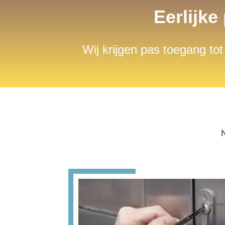
Eerlijke
Wij krijgen pas toegang tot
N