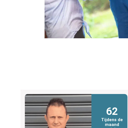
62
Tijdens de
maand