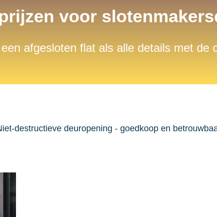
 prijzen voor slotenmaker
 een afgesloten flat als alle details met de
iet-destructieve deuropening - goedkoop en betrouwba