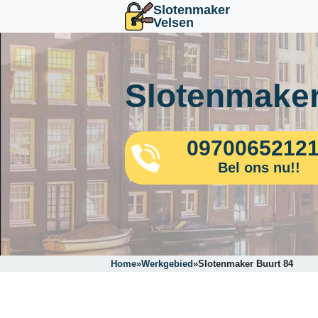
Slotenmaker
Velsen
Slotenmaker
0970065212
Bel ons nu!!
Home
»
Werkgebied
»
Slotenmaker Buurt 84