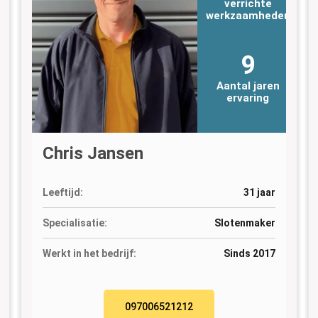
verrichte
n
werkzaamheden
9
Aantal jaren
ervaring
Chris Jansen
Leeftijd:
31 jaar
Specialisatie:
Slotenmaker
Werkt in het bedrijf:
Sinds 2017
097006521212