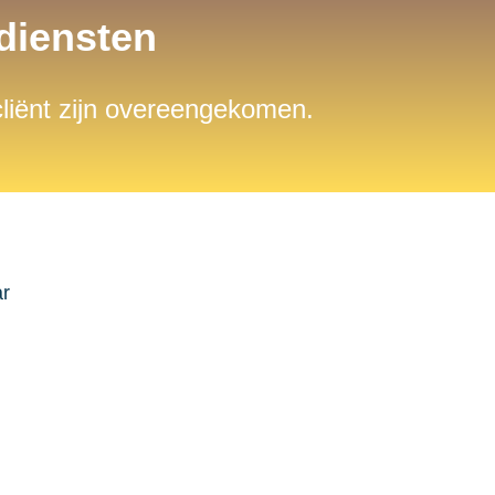
sdiensten
 cliënt zijn overeengekomen.
ar