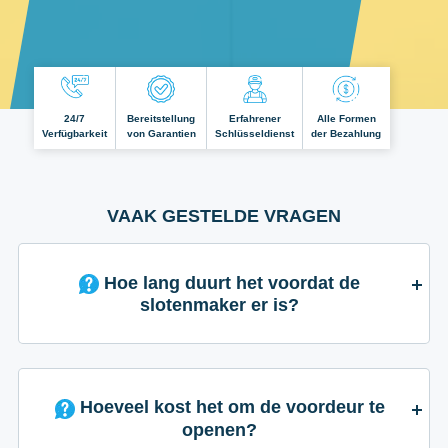
24/7
Bereitstellung
Erfahrener
Alle Formen
Verfügbarkeit
von Garantien
Schlüsseldienst
der Bezahlung
VAAK GESTELDE VRAGEN
Hoe lang duurt het voordat de
slotenmaker er is?
Hoeveel kost het om de voordeur te
openen?