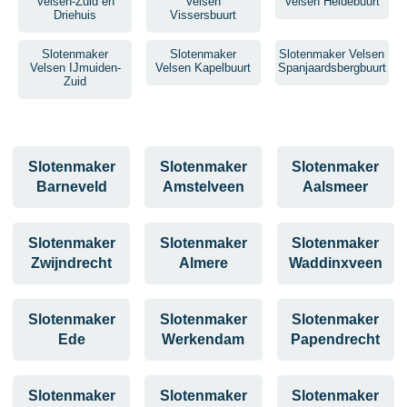
Velsen-Zuid en
Velsen
Velsen Heidebuurt
Driehuis
Vissersbuurt
Slotenmaker
Slotenmaker
Slotenmaker Velsen
Velsen IJmuiden-
Velsen Kapelbuurt
Spanjaardsbergbuurt
Zuid
Slotenmaker
Slotenmaker
Slotenmaker
Barneveld
Amstelveen
Aalsmeer
Slotenmaker
Slotenmaker
Slotenmaker
Zwijndrecht
Almere
Waddinxveen
Slotenmaker
Slotenmaker
Slotenmaker
Ede
Werkendam
Papendrecht
Slotenmaker
Slotenmaker
Slotenmaker