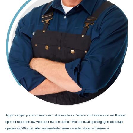
Tegen eerlijke prijzen maakt onze slotenmaker in Velsen Zeeheldenbuurt uw flatdeur
open of repareert uw voordeur na een defect. Met speciaal openingsgereedschap
openen wij 99% van alle vergrendelde deuren zonder sloten of deuren te