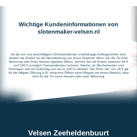
Wichtige Kundeninformationen von
slotenmaker-velsen.nl
Da die von uns beschäftigten Schlüsseldienste unabhängige Auftragnehmer sind,
werden die Kosten für die Dienstleistung von ihnen bestimmt. Wenn Sie die Tür Ihrer
Wohnung oder Ihres Hauses tagsüber öffnen, können Sie mit Kosten zwischen 69 €
und 199 € zuzüglich Transportkosten rechnen. Nachts, an Wochenenden und
Feiertagen wird ein Aufschlag von bis zu 100 % erhoben. Der Preis "ab" von 39 € gilt
für die billigste Öffnung (z.B. einfaches Öffnen eines Riegels mit einem Dietrich), aber
nicht für die Tür eines Hauses oder einer Wohnung.
Velsen Zeeheldenbuurt