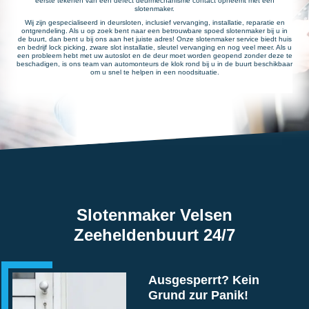
eerste tekenen van een defect deurmechanisme contact opneemt met een
slotenmaker.
Wij zijn gespecialiseerd in deursloten, inclusief vervanging, installatie, reparatie en
ontgrendeling. Als u op zoek bent naar een betrouwbare spoed slotenmaker bij u in
de buurt, dan bent u bij ons aan het juiste adres! Onze slotenmaker service biedt huis
en bedrijf lock picking, zware slot installatie, sleutel vervanging en nog veel meer. Als u
een probleem hebt met uw autoslot en de deur moet worden geopend zonder deze te
beschadigen, is ons team van automonteurs de klok rond bij u in de buurt beschikbaar
om u snel te helpen in een noodsituatie.
Slotenmaker Velsen
Zeeheldenbuurt 24/7
Ausgesperrt? Kein
Grund zur Panik!