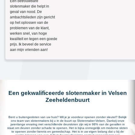
Een betrouwbare
slotenmaker die helpt in
geval van nood. De
ambachtslieden zijn gericht
op het oplossen van de
problemen van de klant,
werken snel, van hoge
kwaliteit en tegen een goede
prijs. Ik beveel de service
aan mijn vrienden aan!
Een gekwalificeerde slotenmaker in Velsen
Zeeheldenbuurt
Bent u buitengesloten van uw huis? Wil je je voordeur openen zonder sleutel? Bekijk
ons team van slotenmakers bij u in de buurt op Slotenmaker-Velsen. Dankzij onze
jarenlange ervaring met verschillende deursloten zijn wij in 98% van de gevallen in
staat om deuren zonder schade te openen. Het is bijna onmogelijk om moderne sloten
te openen zonder kennis en gereedschap. Het is in uw eigen belang dat u bij de