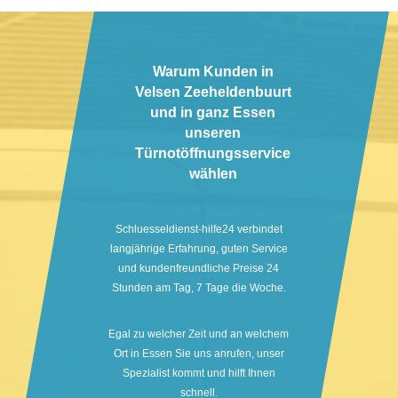
Warum Kunden in
Velsen Zeeheldenbuurt
und in ganz Essen
unseren
Türnotöffnungsservice
wählen
Schluesseldienst-hilfe24 verbindet
langjährige Erfahrung, guten Service
und kundenfreundliche Preise 24
Stunden am Tag, 7 Tage die Woche.
Egal zu welcher Zeit und an welchem
Ort in Essen Sie uns anrufen, unser
Spezialist kommt und hilft Ihnen
schnell.