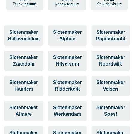
Duinvlietbuurt
Keetbergbuurt
Schildersbuurt
Slotenmaker
Slotenmaker
Slotenmaker
Hellevoetsluis
Alphen
Papendrecht
Slotenmaker
Slotenmaker
Slotenmaker
Zaandam
Hilversum
Noordwijk
Slotenmaker
Slotenmaker
Slotenmaker
Haarlem
Ridderkerk
Velsen
Slotenmaker
Slotenmaker
Slotenmaker
Almere
Werkendam
Soest
Slotenmaker
Slotenmaker
Slotenmaker