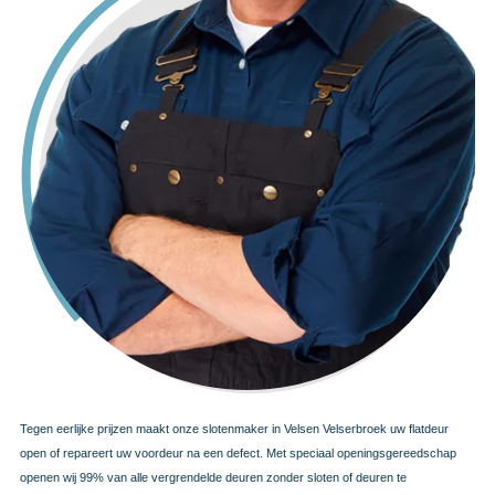
Tegen eerlijke prijzen maakt onze slotenmaker in Velsen Velserbroek uw flatdeur
open of repareert uw voordeur na een defect. Met speciaal openingsgereedschap
openen wij 99% van alle vergrendelde deuren zonder sloten of deuren te