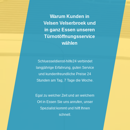
Warum Kunden in
Velsen Velserbroek und
in ganz Essen unseren
Türnotöffnungsservice
wählen
Schluesseldienst-hilfe24 verbindet
langjährige Erfahrung, guten Service
und kundenfreundliche Preise 24
Stunden am Tag, 7 Tage die Woche.
Egal zu welcher Zeit und an welchem
Ort in Essen Sie uns anrufen, unser
Spezialist kommt und hilft Ihnen
schnell.