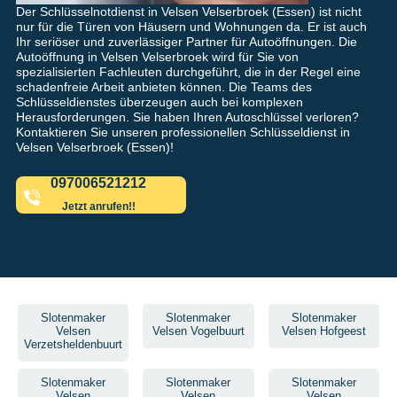
Der Schlüsselnotdienst in Velsen Velserbroek (Essen) ist nicht
nur für die Türen von Häusern und Wohnungen da. Er ist auch
Ihr seriöser und zuverlässiger Partner für Autoöffnungen. Die
Autoöffnung in Velsen Velserbroek wird für Sie von
spezialisierten Fachleuten durchgeführt, die in der Regel eine
schadenfreie Arbeit anbieten können. Die Teams des
Schlüsseldienstes überzeugen auch bei komplexen
Herausforderungen. Sie haben Ihren Autoschlüssel verloren?
Kontaktieren Sie unseren professionellen Schlüsseldienst in
Velsen Velserbroek (Essen)!
097006521212
Jetzt anrufen!!
Slotenmaker
Slotenmaker
Slotenmaker
Velsen
Velsen Vogelbuurt
Velsen Hofgeest
Verzetsheldenbuurt
Slotenmaker
Slotenmaker
Slotenmaker
Velsen
Velsen
Velsen