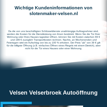
Wichtige Kundeninformationen von
slotenmaker-velsen.nl
Da die von uns beschäftigten Schlüsseldienste unabhängige Auftragnehmer sind,
werden die Kosten für die Dienstleistung von ihnen bestimmt. Wenn Sie die Tür Ihrer
Wohnung oder Ihres Hauses tagsüber öffnen, können Sie mit Kosten zwischen 69 €
und 199 € zuzüglich Transportkosten rechnen. Nachts, an Wochenenden und
Feiertagen wird ein Aufschlag von bis zu 100 % erhoben. Der Preis "ab" von 39 € gilt
für die billigste Öffnung (z.B. einfaches Öffnen eines Riegels mit einem Dietrich), aber
nicht für die Tür eines Hauses oder einer Wohnung.
Velsen Velserbroek Autoöffnung