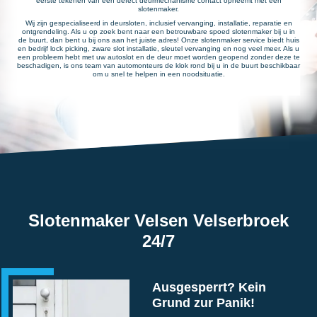
eerste tekenen van een defect deurmechanisme contact opneemt met een
slotenmaker.
Wij zijn gespecialiseerd in deursloten, inclusief vervanging, installatie, reparatie en
ontgrendeling. Als u op zoek bent naar een betrouwbare spoed slotenmaker bij u in
de buurt, dan bent u bij ons aan het juiste adres! Onze slotenmaker service biedt huis
en bedrijf lock picking, zware slot installatie, sleutel vervanging en nog veel meer. Als u
een probleem hebt met uw autoslot en de deur moet worden geopend zonder deze te
beschadigen, is ons team van automonteurs de klok rond bij u in de buurt beschikbaar
om u snel te helpen in een noodsituatie.
Slotenmaker Velsen Velserbroek
24/7
Ausgesperrt? Kein
Grund zur Panik!