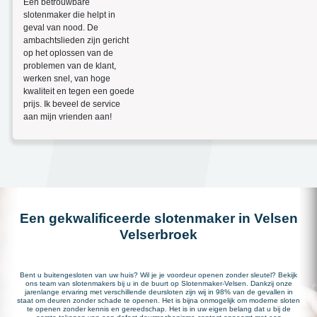
Een betrouwbare
slotenmaker die helpt in
geval van nood. De
ambachtslieden zijn gericht
op het oplossen van de
problemen van de klant,
werken snel, van hoge
kwaliteit en tegen een goede
prijs. Ik beveel de service
aan mijn vrienden aan!
Een gekwalificeerde slotenmaker in Velsen
Velserbroek
Bent u buitengesloten van uw huis? Wil je je voordeur openen zonder sleutel? Bekijk
ons team van slotenmakers bij u in de buurt op Slotenmaker-Velsen. Dankzij onze
jarenlange ervaring met verschillende deursloten zijn wij in 98% van de gevallen in
staat om deuren zonder schade te openen. Het is bijna onmogelijk om moderne sloten
te openen zonder kennis en gereedschap. Het is in uw eigen belang dat u bij de