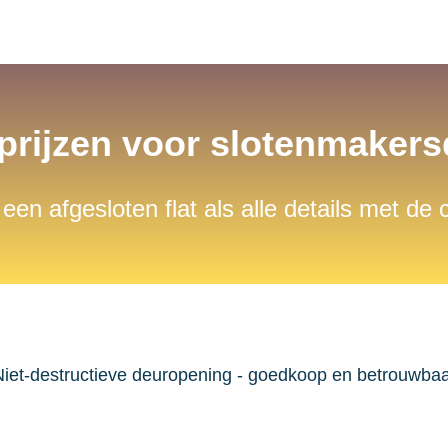
 prijzen voor slotenmaker
 een afgesloten flat als alle details met de
iet-destructieve deuropening - goedkoop en betrouwba