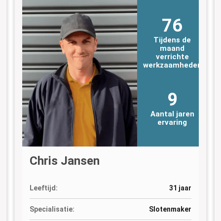
76
Tijdens de
maand
verrichte
n
werkzaamheden
9
Aantal jaren
ervaring
Chris Jansen
Leeftijd:
31 jaar
Specialisatie:
Slotenmaker