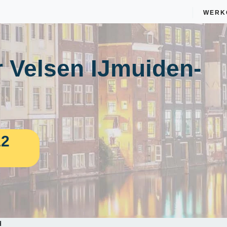
WERK
 Velsen IJmuiden-
12
d