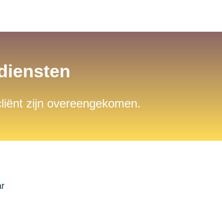
sdiensten
 cliënt zijn overeengekomen.
ar