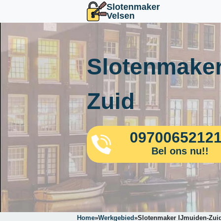
Slotenmaker
Velsen
Slotenmaker
Zuid
0970065212
Bel ons nu!!
Home
»
Werkgebied
»
Slotenmaker IJmuiden-Zui